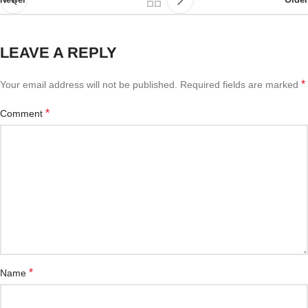
Newer
Older
LEAVE A REPLY
*
Your email address will not be published.
Required fields are marked
*
Comment
*
Name