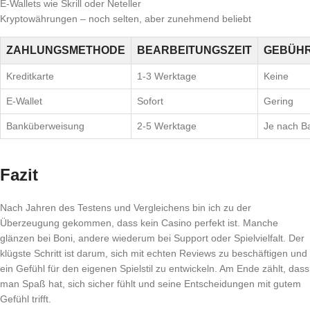
E-Wallets wie Skrill oder Neteller
Kryptowährungen – noch selten, aber zunehmend beliebt
ZAHLUNGSMETHODE
BEARBEITUNGSZEIT
GEBÜH
Kreditkarte
1-3 Werktage
Keine
E-Wallet
Sofort
Gering
Banküberweisung
2-5 Werktage
Je nach B
Fazit
Nach Jahren des Testens und Vergleichens bin ich zu der
Überzeugung gekommen, dass kein Casino perfekt ist. Manche
glänzen bei Boni, andere wiederum bei Support oder Spielvielfalt. Der
klügste Schritt ist darum, sich mit echten Reviews zu beschäftigen und
ein Gefühl für den eigenen Spielstil zu entwickeln. Am Ende zählt, dass
man Spaß hat, sich sicher fühlt und seine Entscheidungen mit gutem
Gefühl trifft.