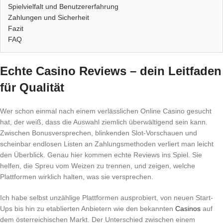
Spielvielfalt und Benutzererfahrung
Zahlungen und Sicherheit
Fazit
FAQ
Echte Casino Reviews – dein Leitfaden
für Qualität
Wer schon einmal nach einem verlässlichen Online Casino gesucht
hat, der weiß, dass die Auswahl ziemlich überwältigend sein kann.
Zwischen Bonusversprechen, blinkenden Slot-Vorschauen und
scheinbar endlosen Listen an Zahlungsmethoden verliert man leicht
den Überblick. Genau hier kommen echte Reviews ins Spiel. Sie
helfen, die Spreu vom Weizen zu trennen, und zeigen, welche
Plattformen wirklich halten, was sie versprechen.
Ich habe selbst unzählige Plattformen ausprobiert, von neuen Start-
Ups bis hin zu etablierten Anbietern wie den bekannten
Casinos
auf
dem österreichischen Markt. Der Unterschied zwischen einem