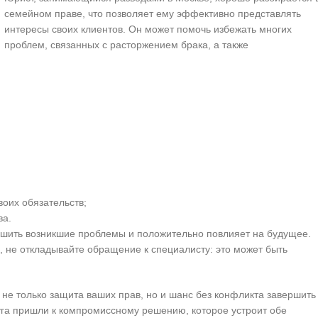
семейном праве, что позволяет ему эффективно представлять
интересы своих клиентов. Он может помочь избежать многих
проблем, связанных с расторжением брака, а также
воих обязательств;
ва.
ешить возникшие проблемы и положительно повлияет на будущее.
, не откладывайте обращение к специалисту: это может быть
не только защита ваших прав, но и шанс без конфликта завершить
уга пришли к компромиссному решению, которое устроит обе