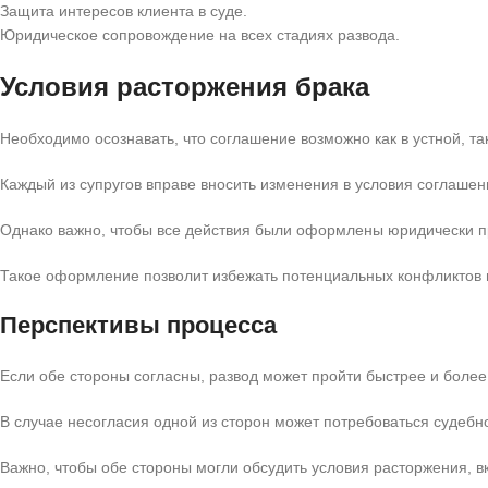
Защита интересов клиента в суде.
Юридическое сопровождение на всех стадиях развода.
Условия расторжения брака
Необходимо осознавать, что соглашение возможно как в устной, т
Каждый из супругов вправе вносить изменения в условия соглашен
Однако важно, чтобы все действия были оформлены юридически п
Такое оформление позволит избежать потенциальных конфликтов 
Перспективы процесса
Если обе стороны согласны, развод может пройти быстрее и более
В случае несогласия одной из сторон может потребоваться судебн
Важно, чтобы обе стороны могли обсудить условия расторжения, в