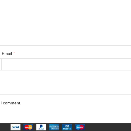
*
Email
e I comment.