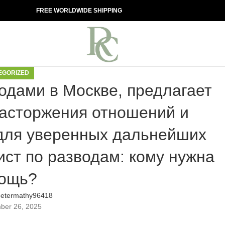
FREE WORLDWIDE SHIPPING
EGORIZED
одами в Москве, предлагает
расторжения отношений и
для уверенных дальнейших
ст по разводам: кому нужна
ощь?
petermathy96418
ber 26, 2025