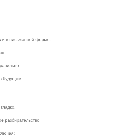
ак и в письменной форме.
ия.
равильно.
в будущем.
 гладко.
ое разбирательство.
ключая: