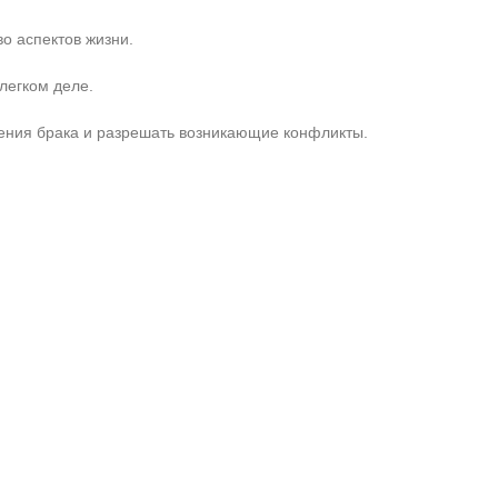
о аспектов жизни.
легком деле.
жения брака и разрешать возникающие конфликты.