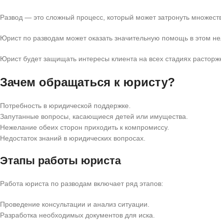
Развод — это сложный процесс, который может затронуть множеств
Юрист по разводам может оказать значительную помощь в этом не
Юрист будет защищать интересы клиента на всех стадиях растор
Зачем обращаться к юристу?
Потребность в юридической поддержке.
Запутанные вопросы, касающиеся детей или имущества.
Нежелание обеих сторон приходить к компромиссу.
Недостаток знаний в юридических вопросах.
Этапы работы юриста
Работа юриста по разводам включает ряд этапов:
Проведение консультации и анализ ситуации.
Разработка необходимых документов для иска.